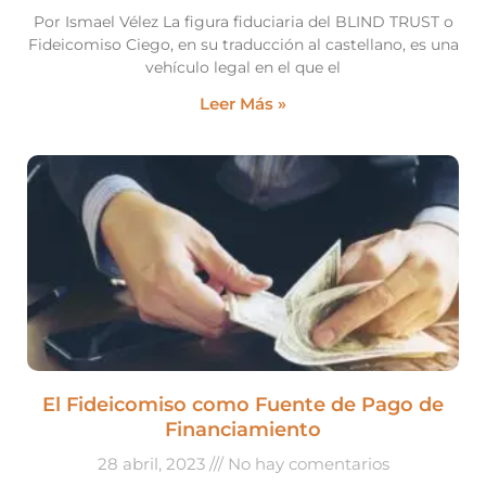
Por Ismael Vélez La figura fiduciaria del BLIND TRUST o
Fideicomiso Ciego, en su traducción al castellano, es una
vehículo legal en el que el
Leer Más »
El Fideicomiso como Fuente de Pago de
Financiamiento
28 abril, 2023
No hay comentarios