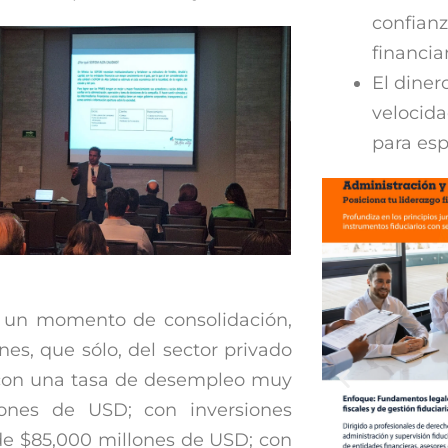
confianz
financi
El diner
velocid
para esp
n un momento de consolidación,
nes, que sólo, del sector privado
; con una tasa de desempleo muy
lones de USD; con inversiones
de $85,000 millones de USD; con