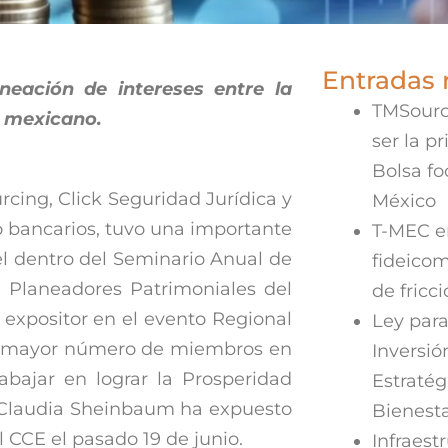
Entradas 
ineación de intereses
entre la
TMSourc
o mexicano.
ser la p
Bolsa f
cing, Click Seguridad Jurídica y
México
no bancarios, tuvo una importante
T-MEC en
el dentro del Seminario Anual de
fideicom
 Planeadores Patrimoniales del
de fricc
expositor en el evento Regional
Ley para
n mayor número de miembros en
Inversió
abajar en lograr la Prosperidad
Estratég
. Claudia Sheinbaum ha expuesto
Bienest
l CCE el pasado 19 de junio.
Infraestr