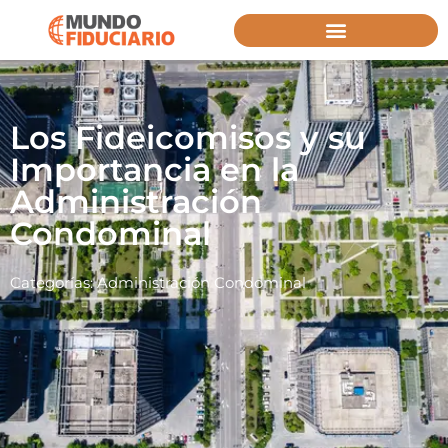
Los Fideicomisos y su
Importancia en la
Administración
Condominal
Categorías:
Administración Condominal