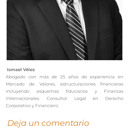
Ismael Vélez
Abogado con más de 25 años de experiencia en
Mercado de Valores, estructuraciones financieras
incluyendo esquemas fiduciarios y Finanzas
Internacionales. Consultor Legal en Derecho
Corporativo y Financiero.
Deja un comentario