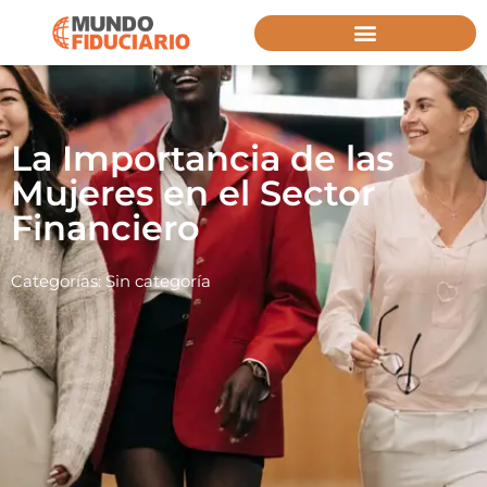
La Importancia de las
Mujeres en el Sector
Financiero
Categorías:
Sin categoría