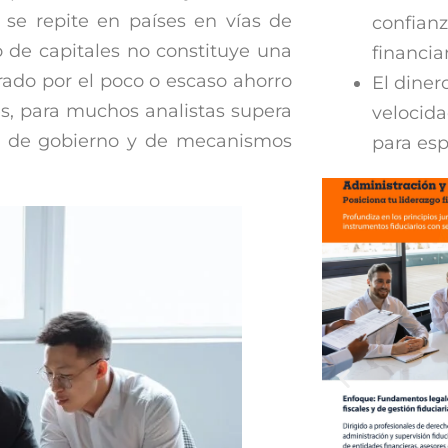
se repite en países en vías de
confianz
 de capitales no constituye una
financi
rado por el poco o escaso ahorro
El diner
es, para muchos analistas supera
velocid
as de gobierno y de mecanismos
para esp