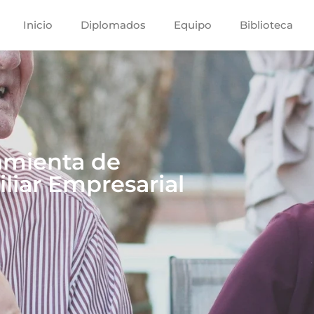
Inicio
Diplomados
Equipo
Biblioteca
amienta de
liar Empresarial