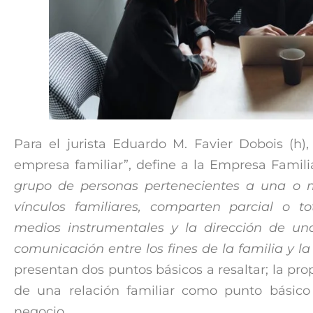
Para el jurista Eduardo M. Favier Dobois (h),
empresa familiar”, define a la Empresa Famil
grupo de personas pertenecientes a una o 
vínculos familiares, comparten parcial o t
medios instrumentales y la dirección de u
comunicación entre los fines de la familia y l
presentan dos puntos básicos a resaltar; la pr
de una relación familiar como punto básic
negocio.