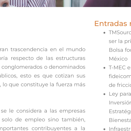
Entradas 
TMSourc
ser la p
gran trascendencia en el mundo
Bolsa f
ía respecto de las estructuras
México
des conglomerados o denominados
T-MEC en
blicos, esto es que cotizan sus
fideicom
, lo que constituye la fuerza más
de fricc
Ley para
Inversió
 se le considera a las empresas
Estratég
 solo de empleo sino también,
Bienest
mportantes contribuyentes a la
Infraestr