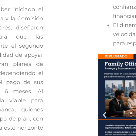
confianz
er iniciado el
financi
a y la Comisión
El diner
res, diseñaron
velocid
 para que las
para esp
ante el segundo
alidad de apoyar
aran planes de
 dependiendo el
el pago de sus
a 6 meses. Al
a viable para
anca, quienes
ipo de plan, con
a este horizonte