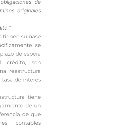
obligaciones de
inos originales
ito “.
s tienen su base
ecíficamente se
 plazo de espera
l crédito, son
na reestructura
 tasa de interés
structura tiene
rgamiento de un
iferencia de que
nes contables