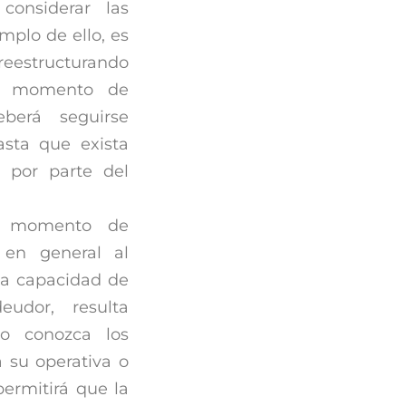
onsiderar las
mplo de ello, es
 reestructurando
al momento de
eberá seguirse
asta que exista
 por parte del
l momento de
 en general al
r la capacidad de
udor, resulta
do conozca los
 su operativa o
permitirá que la