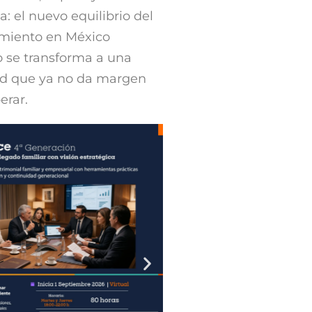
a: el nuevo equilibrio del
amiento en México
o se transforma a una
ad que ya no da margen
erar.