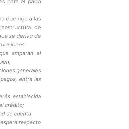
des para el pago
a que rige a las
reestructura de
que se deriva de
tuaciones:
 que amparan el
bien,
iciones generales
pagos, entre las
erés establecida
l crédito;
ad de cuenta
 espera respecto