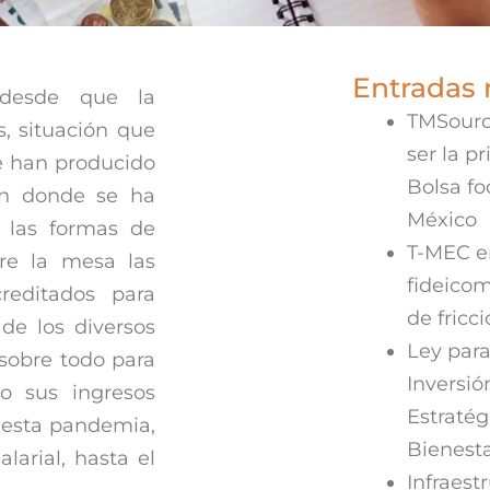
Entradas 
desde que la
TMSourc
, situación que
ser la p
e han producido
Bolsa f
en donde se ha
México
 las formas de
T-MEC en
bre la mesa las
fideicom
reditados para
de fricc
de los diversos
Ley para
 sobre todo para
Inversió
o sus ingresos
Estratég
 esta pandemia,
Bienest
larial, hasta el
Infraestr