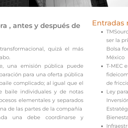
Entradas 
ra , antes y después de
TMSourc
ser la p
ransformacional, quizá el más
Bolsa f
abo.
México
te, una emisión pública puede
T-MEC en
eparación para una oferta pública
fideicom
baile complicado; al igual que el
de fricc
e baile individuales y de notas
Ley para
rocesos elementales y separados
Inversió
na de las partes de la compañía
Estratég
ada una debe coordinarse y
Bienest
Infraestr