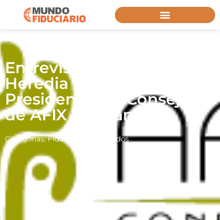
Entrevista a Hugo
Heredia Horner:
Presidente del Consejo
de AFIX Confianza
Categorías:
Fideicomisos Privados