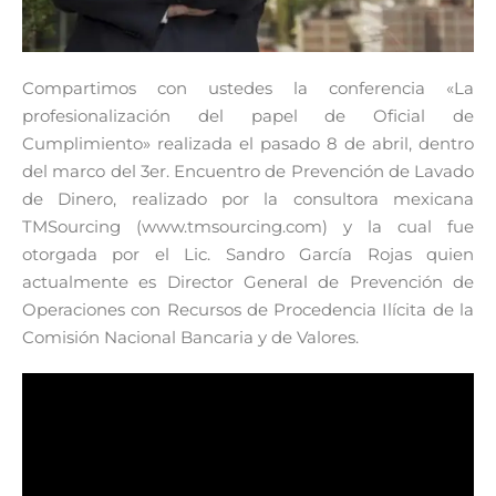
Compartimos con ustedes la conferencia «La
profesionalización del papel de Oficial de
Cumplimiento» realizada el pasado 8 de abril, dentro
del marco del 3er. Encuentro de Prevención de Lavado
de Dinero, realizado por la consultora mexicana
TMSourcing (www.tmsourcing.com) y la cual fue
otorgada por el Lic. Sandro García Rojas quien
actualmente es Director General de Prevención de
Operaciones con Recursos de Procedencia Ilícita de la
Comisión Nacional Bancaria y de Valores.