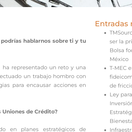
Entradas 
TMSourc
, podrías hablarnos sobre ti y tu
ser la p
Bolsa f
México
N ha representado un reto y una
T-MEC en
efectuado un trabajo hombro con
fideicom
gias para encausar acciones en
de fricc
Ley para
Inversió
s Uniones de Crédito?
Estratég
Bienest
do en planes estratégicos de
Infraestr