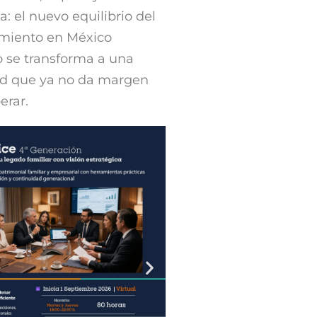
a: el nuevo equilibrio del
amiento en México
o se transforma a una
ad que ya no da margen
erar.