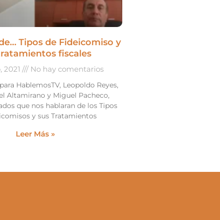
e… Tipos de Fideicomiso y
tratamientos fiscales
o, 2021
No hay comentarios
 para HablemosTV, Leopoldo Reyes,
l Altamirano y Miguel Pacheco,
ados que nos hablaran de los Tipos
icomisos y sus Tratamientos
Leer Más »