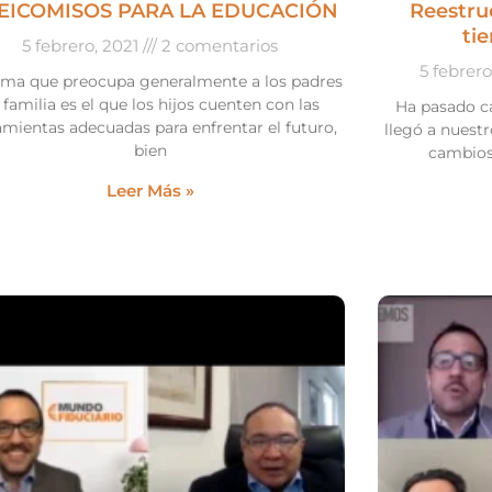
EICOMISOS PARA LA EDUCACIÓN
Reestru
ti
5 febrero, 2021
2 comentarios
5 febrer
ema que preocupa generalmente a los padres
 familia es el que los hijos cuenten con las
Ha pasado c
amientas adecuadas para enfrentar el futuro,
llegó a nuestr
bien
cambios
Leer Más »