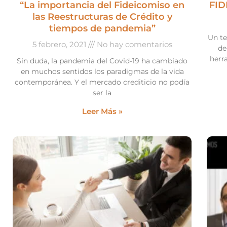
“La importancia del Fideicomiso en
FID
las Reestructuras de Crédito y
tiempos de pandemia”
Un t
5 febrero, 2021
No hay comentarios
de
herr
Sin duda, la pandemia del Covid-19 ha cambiado
en muchos sentidos los paradigmas de la vida
contemporánea. Y el mercado crediticio no podía
ser la
Leer Más »