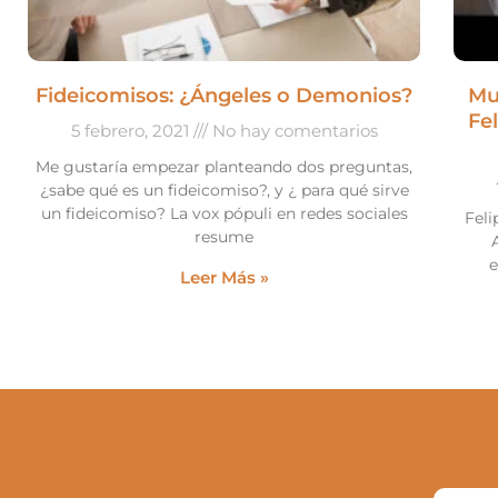
Fideicomisos: ¿Ángeles o Demonios?
Mu
Fe
5 febrero, 2021
No hay comentarios
Me gustaría empezar planteando dos preguntas,
¿sabe qué es un fideicomiso?, y ¿ para qué sirve
un fideicomiso? La vox pópuli en redes sociales
Feli
resume
e
Leer Más »