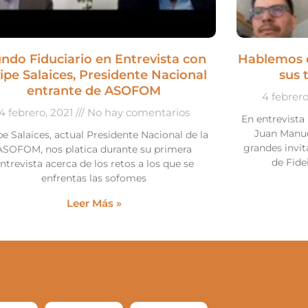
ndo Fiduciario en Entrevista con
Hablemos d
lipe Salaices, Presidente Nacional
sus 
entrante de ASOFOM
4 febrer
4 febrero, 2021
No hay comentarios
En entrevista
Juan Manue
pe Salaices, actual Presidente Nacional de la
grandes invit
ASOFOM, nos platica durante su primera
de Fide
ntrevista acerca de los retos a los que se
enfrentas las sofomes
Leer Más »